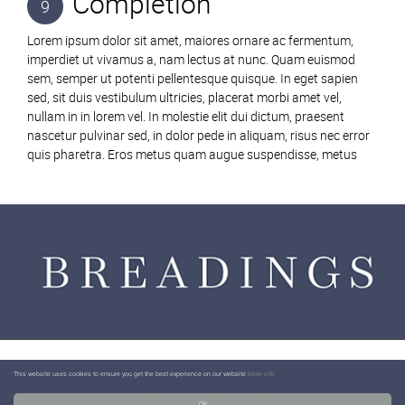
Completion
9
Lorem ipsum dolor sit amet, maiores ornare ac fermentum,
imperdiet ut vivamus a, nam lectus at nunc. Quam euismod
sem, semper ut potenti pellentesque quisque. In eget sapien
sed, sit duis vestibulum ultricies, placerat morbi amet vel,
nullam in in lorem vel. In molestie elit dui dictum, praesent
nascetur pulvinar sed, in dolor pede in aliquam, risus nec error
quis pharetra. Eros metus quam augue suspendisse, metus
Content © 2026
Breadings
Website Built
by
Estates IT Limited
Powered by
Estate Agent
This website uses cookies to ensure you get the best experience on our website
More info
Software
+Site Map
Privacy
OK